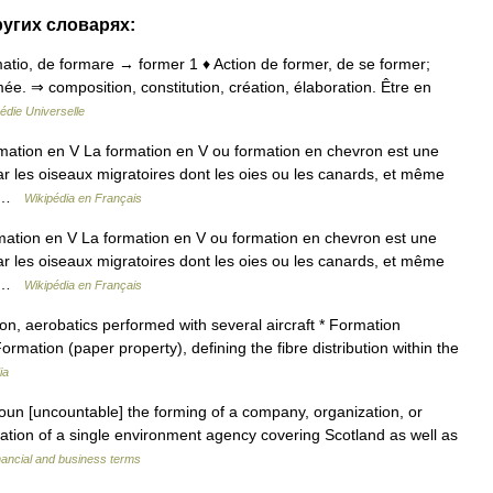
ругих словарях:
ormatio, de formare → former 1 ♦ Action de former, de se former;
e. ⇒ composition, constitution, création, élaboration. Être en
édie Universelle
ation en V La formation en V ou formation en chevron est une
ar les oiseaux migratoires dont les oies ou les canards, et même
s… …
Wikipédia en Français
tion en V La formation en V ou formation en chevron est une
ar les oiseaux migratoires dont les oies ou les canards, et même
s… …
Wikipédia en Français
on, aerobatics performed with several aircraft * Formation
 Formation (paper property), defining the fibre distribution within the
ia
 noun [uncountable] the forming of a company, organization, or
tion of a single environment agency covering Scotland as well as
nancial and business terms