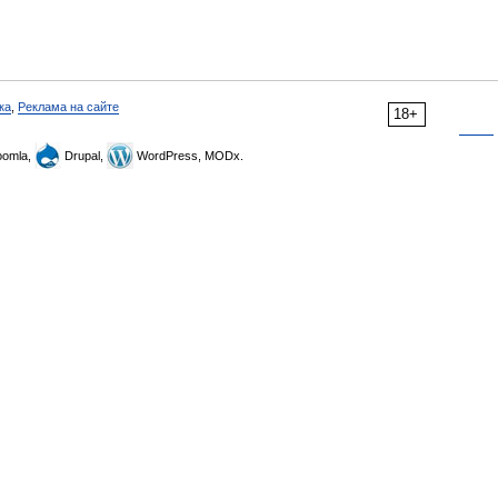
ка
,
Реклама на сайте
18+
omla,
Drupal,
WordPress, MODx.