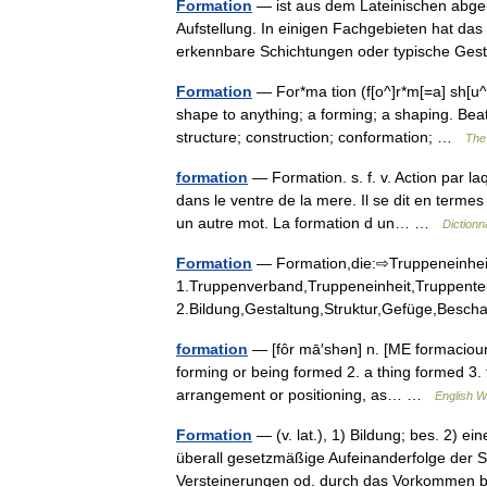
Formation
— ist aus dem Lateinischen abgele
Aufstellung. In einigen Fachgebieten hat das
erkennbare Schichtungen oder typische G
Formation
— For*ma tion (f[o^]r*m[=a] sh[u^]n
shape to anything; a forming; a shaping. Bea
structure; construction; conformation; …
The 
formation
— Formation. s. f. v. Action par la
dans le ventre de la mere. Il se dit en term
un autre mot. La formation d un… …
Dictionn
Formation
— Formation,die:⇨Truppeneinhei
1.Truppenverband,Truppeneinheit,Truppente
2.Bildung,Gestaltung,Struktur,Gefüge,Besc
formation
— [fôr mā′shən] n. [ME formacioun
forming or being formed 2. a thing formed 3.
arrangement or positioning, as… …
English W
Formation
— (v. lat.), 1) Bildung; bes. 2) 
überall gesetzmäßige Aufeinanderfolge der 
Versteinerungen od. durch das Vorkomme