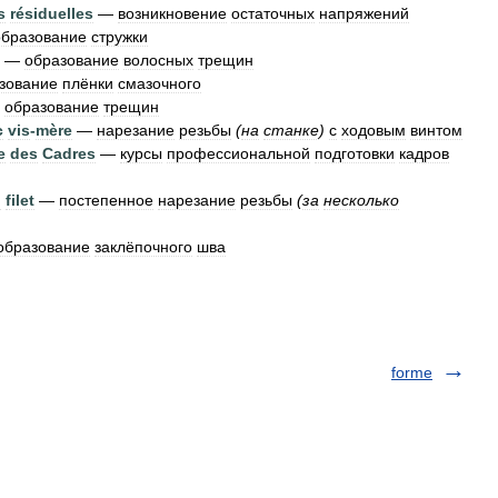
s
résiduelles
—
возникновение
остаточных
напряжений
образование
стружки
—
образование
волосных
трещин
зование
плёнки
смазочного
—
образование
трещин
c
vis
-
mère
—
нарезание
резьбы
(
на
станке
)
с
ходовым
винтом
e
des
Cadres
—
курсы
профессиональной
подготовки
кадров
u
filet
—
постепенное
нарезание
резьбы
(
за
несколько
образование
заклёпочного
шва
forme