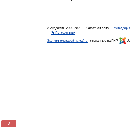
© Академик, 2000-2026
Обратная связь:
Техподдерж
👣 Путешествия
Экспорт словарей на сайты
, сделанные на PHP,
Jo
3