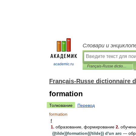
Словари и энциклоп
academic.ru
Français-Russe dictionnaire de génie mécanique
Français-Russe dictionnaire 
formation
Толкование
Перевод
formation
f
1
.
образование
,
формирование
2
.
обучен
{{
tilde
}}
formation
{{/
tilde
}}
d
'
un
arc
—
обр