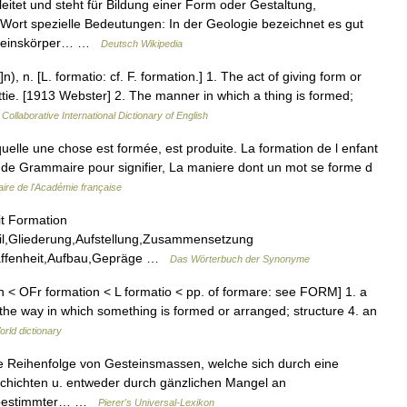
itet und steht für Bildung einer Form oder Gestaltung,
 Wort spezielle Bedeutungen: In der Geologie bezeichnet es gut
esteinskörper… …
Deutsch Wikipedia
), n. [L. formatio: cf. F. formation.] 1. The act of giving form or
ttie. [1913 Webster] 2. The manner in which a thing is formed;
Collaborative International Dictionary of English
quelle une chose est formée, est produite. La formation de l enfant
es de Grammaire pour signifier, La maniere dont un mot se forme d
aire de l'Académie française
t Formation
il,Gliederung,Aufstellung,Zusammensetzung
haffenheit,Aufbau,Gepräge …
Das Wörterbuch der Synonyme
 < OFr formation < L formatio < pp. of formare: see FORM] 1. a
 the way in which something is formed or arranged; structure 4. an
orld dictionary
eine Reihenfolge von Gesteinsmassen, welche sich durch eine
Schichten u. entweder durch gänzlichen Mangel an
n bestimmter… …
Pierer's Universal-Lexikon