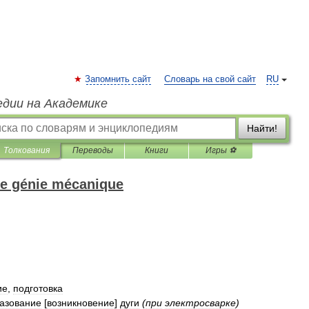
Запомнить сайт
Словарь на свой сайт
RU
едии на Академике
Найти!
Толкования
Переводы
Книги
Игры ⚽
de génie mécanique
ие
,
подготовка
азование
[
возникновение
]
дуги
(
при
электросварке
)