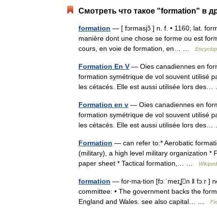
Смотреть что такое "formation" в д
formation
— [ fɔrmasjɔ̃ ] n. f. • 1160; lat. f
manière dont une chose se forme ou est formé
cours, en voie de formation, en… …
Encyclop
Formation En V
— Oies canadiennes en form
formation symétrique de vol souvent utilisé p
les cétacés. Elle est aussi utilisée lors de
Formation en v
— Oies canadiennes en forma
formation symétrique de vol souvent utilisé p
les cétacés. Elle est aussi utilisée lors de
Formation
— can refer to:* Aerobatic formati
(military), a high level military organization *
paper sheet * Tactical formation,… …
Wikiped
formation
— for‧ma‧tion [fɔːˈmeɪʆn ǁ fɔːr ]
committee: • The government backs the forma
England and Wales. see also capital… …
Fi