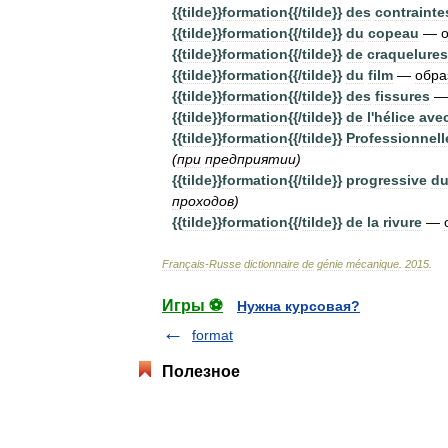
{{
tilde
}}
formation
{{/
tilde
}}
des
contrainte
{{
tilde
}}
formation
{{/
tilde
}}
du
copeau
—
{{
tilde
}}
formation
{{/
tilde
}}
de
craquelures
{{
tilde
}}
formation
{{/
tilde
}}
du
film
—
обра
{{
tilde
}}
formation
{{/
tilde
}}
des
fissures
{{
tilde
}}
formation
{{/
tilde
}}
de
l
'
hélice
ave
{{
tilde
}}
formation
{{/
tilde
}}
Professionnell
(
при
предприятии
)
{{
tilde
}}
formation
{{/
tilde
}}
progressive
d
проходов
)
{{
tilde
}}
formation
{{/
tilde
}}
de
la
rivure
—
Français
-
Russe
dictionnaire
de
génie
mécanique
.
2015
.
Игры ⚽
Нужна курсовая?
format
Полезное